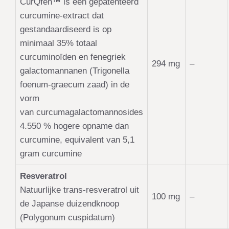
CurQfen™ is een gepatenteerd
curcumine-extract dat
gestandaardiseerd is op
minimaal 35% totaal
curcuminoïden en fenegriek
294 mg
–
galactomannanen (Trigonella
foenum-graecum zaad) in de
vorm
van curcumagalactomannosides
4.550 % hogere opname dan
curcumine,
equivalent van 5,1
gram curcumine
Resveratrol
Natuurlijke trans-resveratrol uit
100 mg
–
de Japanse duizendknoop
(Polygonum cuspidatum)