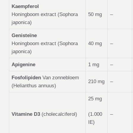
Kaempferol
Honingboom extract (Sophora
50 mg
–
japonica)
Genisteïne
Honingboom extract (Sophora
40 mg
–
japonica)
Apigenine
1 mg
–
Fosfolipiden
Van zonnebloem
210 mg
–
(Helianthus annuus)
25 mg
Vitamine D3
(cholecalciferol)
–
(1.000
IE)