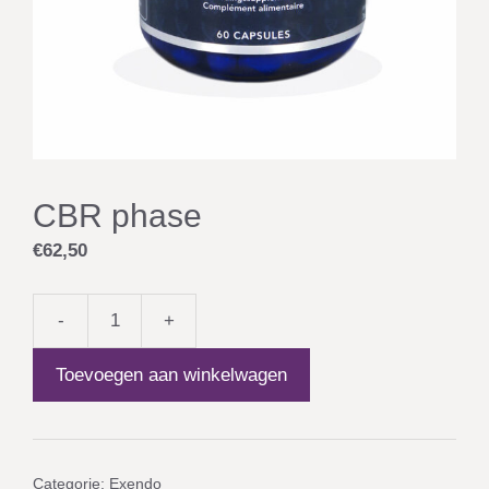
CBR phase
€
62,50
-
+
CBR
phase
Toevoegen aan winkelwagen
aantal
Categorie:
Exendo