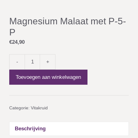
Magnesium Malaat met P-5-
P
€
24,90
-
+
Magnesium
Malaat
Toevoegen aan winkelwagen
met
P-
5-
P
Categorie:
Vitakruid
aantal
Beschrijving