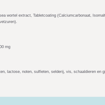
osea wortel extract, Tabletcoating (Calciumcarbonaat, Isomal
vetzuren).
200 mg
n, lactose, noten, sulfieten, selderij, vis, schaaldieren en 