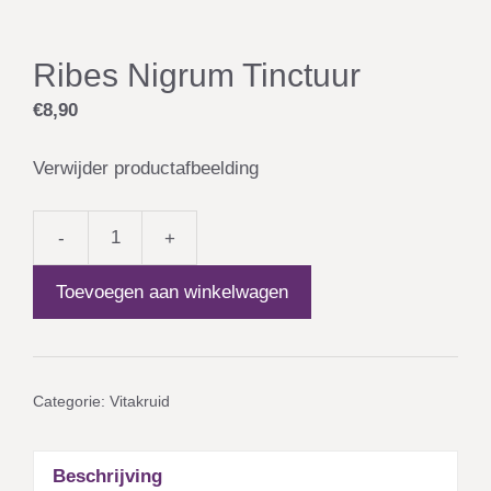
Ribes Nigrum Tinctuur
€
8,90
Verwijder productafbeelding
-
+
Ribes
Nigrum
Toevoegen aan winkelwagen
Tinctuur
aantal
Categorie:
Vitakruid
Beschrijving