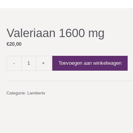
Valeriaan 1600 mg
€
20,00
-
+
Toevoegen aan winkelwagen
Valeriaan
1600
mg
aantal
Categorie:
Lamberts