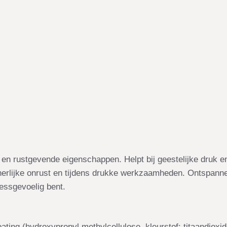
n rustgevende eigenschappen. Helpt bij geestelijke druk en 
rlijke onrust en tijdens drukke werkzaamheden. Ontspannend
ressgevoelig bent.
ating (hydroxypropyl methylcellulose, kleurstof: titaandioxid