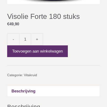
Visolie Forte 180 stuks
€
49,90
-
+
Visolie
Forte
Toevoegen aan winkelwagen
180
stuks
aantal
Categorie:
Vitakruid
Beschrijving
Beschrijving