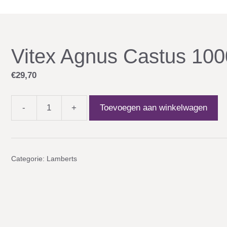
Vitex Agnus Castus 10
€
29,70
-
+
Toevoegen aan winkelwagen
Vitex
Agnus
Castus
1000
Categorie:
Lamberts
mg
aantal