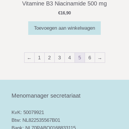
Vitamine B3 Niacinamide 500 mg
€
16,90
Toevoegen aan winkelwagen
←
1
2
3
4
5
6
→
Menomanager secretariaat
KvK: 50079921
Btw: NL822535567B01
Bank: NL70RABO0168833115